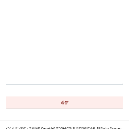
バイオリン楽弦・楽器販売 Copyright(c)2006-2026 北里楽器株式会社 All Rights Reserved.