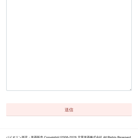
バイオリン楽弦・楽器販売 Copyright(c)2006-2026 北里楽器株式会社 All Rights Reserved.