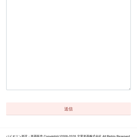
バイオリン楽弦・楽器販売 Copyright(c)2006-2026 北里楽器株式会社 All Rights Reserved.