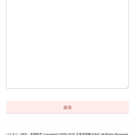
バイオリン楽弦・楽器販売 Copyright(c)2006-2026 北里楽器株式会社 All Rights Reserved.