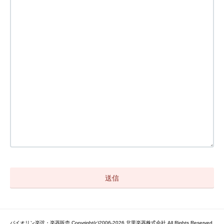
バイオリン楽弦・楽器販売 Copyright(c)2006-2026 北里楽器株式会社 All Rights Reserved.