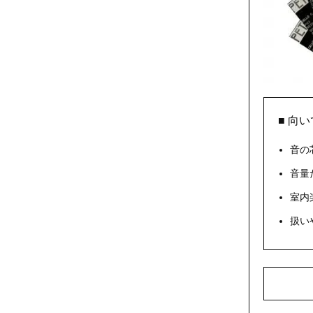
■ 向
音の
音量
室内
扱い