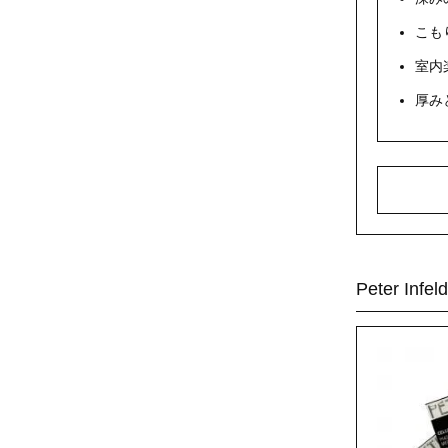
こも
室内
厚み
Peter I