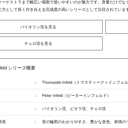
オーケストラまで幅広い場面で使いやすいのが魅力です。音量だけでな
主力として長く付き合える完成度の高いシリーズとして注目されていま
バイオリン弦を見る
チェロ弦を見る
 Infeld シリーズ概要
：
Thomastik-Infeld（トマスティーク＝インフェ
：
Peter Infeld（ピーターインフェルド）
：
バイオリン弦、ビオラ弦、チェロ弦
特長
：
音の輪郭のわかりやすさ、豊かな音色、表情の