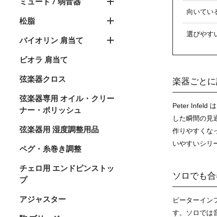
ミュート / 弱音器
向いてい
松脂
選びやす
バイオリン 肩当て
ビオラ 肩当て
弦楽器クロス
楽器ごとに
弦楽器専用 オイル・クリー
Peter I
ナー・ポリッシュ
した瞬間の見
弦楽器用 湿度調整用品
作りやすくな
いやすいシリ
ペグ・糸巻き調整
チェロ用 エンドピンストッ
ソロでも合
プ
アジャスター
ピーターイン
す。ソロでは