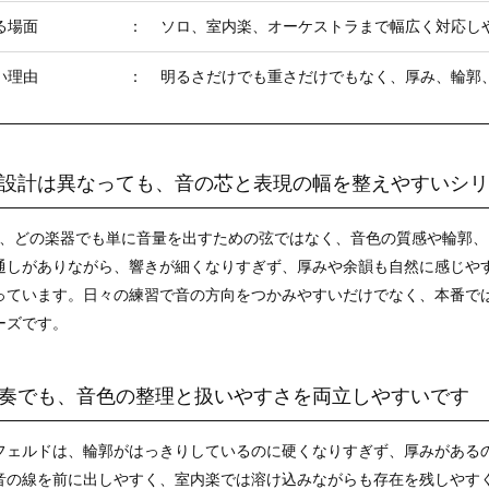
る場面
：
ソロ、室内楽、オーケストラまで幅広く対応し
い理由
：
明るさだけでも重さだけでもなく、厚み、輪郭
設計は異なっても、音の芯と表現の幅を整えやすいシリ
nfeld は、どの楽器でも単に音量を出すための弦ではなく、音色の質感や
通しがありながら、響きが細くなりすぎず、厚みや余韻も自然に感じや
っています。日々の練習で音の方向をつかみやすいだけでなく、本番で
ーズです。
奏でも、音色の整理と扱いやすさを両立しやすいです
フェルドは、輪郭がはっきりしているのに硬くなりすぎず、厚みがある
音の線を前に出しやすく、室内楽では溶け込みながらも存在を残しやす