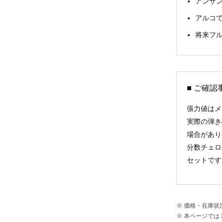
アンサ
アルコ
将来フ
■ ご確認
張力値はメ
実際の弾き
場合があり
分数チェロ
セットです
※ 価格・在庫
※ 本ページでは 3