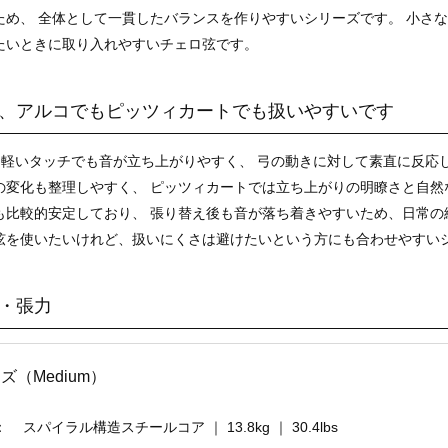
ため、 全体として一貫したバランスを作りやすいシリーズです。 小さ
たいときに取り入れやすいチェロ弦です。
、アルコでもピッツィカートでも扱いやすいです
re は、軽いタッチでも音が立ち上がりやすく、 弓の動きに対して素直に
の変化も整理しやすく、 ピッツィカートでは立ち上がりの明瞭さと自然
も比較的安定しており、 張り替え後も音が落ち着きやすいため、日常の
弦を使いたいけれど、扱いにくさは避けたいという方にも合わせやすい
・張力
サイズ（Medium）
：
スパイラル構造スチールコア ｜ 13.8kg ｜ 30.4lbs