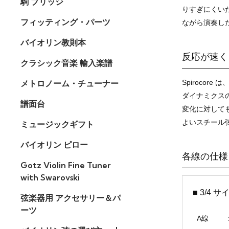
駒 ブリッジ
りすぎにくい
フィッティング・パーツ
ながら演奏し
バイオリン教則本
反応が速く
クラシック音楽 輸入楽譜
Spiroco
メトロノーム・チューナー
ダイナミクス
譜面台
変化に対して
よいスチール
ミュージックギフト
バイオリン ピロー
各線の仕様
Gotz Violin Fine Tuner
with Swarovski
■ 3/4 
弦楽器用 アクセサリー＆パ
ーツ
A線