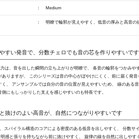
：
Medium
：
明瞭で輪郭が見えやすく、低音の厚みと高音の
やすい発音で、分数チェロでも音の芯を作りやすいです
re の魅力は、音を出した瞬間の立ち上がりが明瞭で、 各音の輪郭をつか
がありますが、 このシリーズは音の中心がぼやけにくく、前に届く発音
すく、 アンサンブルでは自分の音の位置が見えやすいため、 線のある
音側にもしっかりした支えを感じやすいのも特長です。
と抜けのよい高音が、自然につながりやすいです
は、スパイラル構造のコアによる密度のある低音を出しやすく、 分数サ
透明感と張りを持ちながら前に抜けやすく、 旋律の線を自然に出しやす