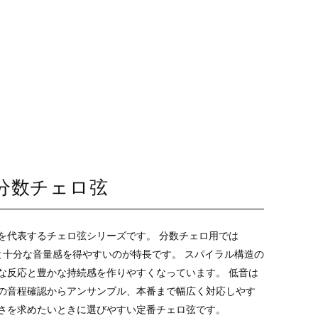
ア）分数チェロ弦
を代表するチェロ弦シリーズです。 分数チェロ用では
発音と十分な音量感を得やすいのが特長です。 スパイラル構造の
な反応と豊かな持続感を作りやすくなっています。 低音は
の音程確認からアンサンブル、本番まで幅広く対応しやす
さを求めたいときに選びやすい定番チェロ弦です。