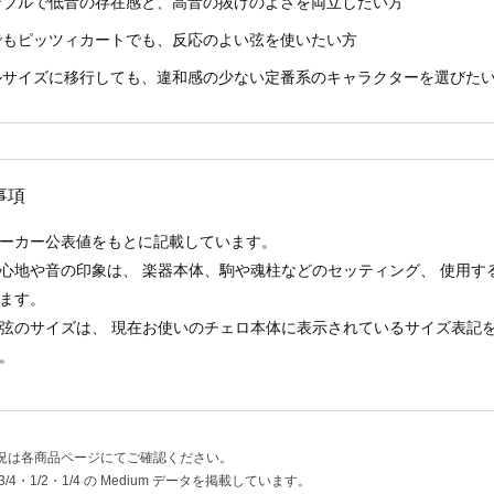
ンブルで低音の存在感と、高音の抜けのよさを両立したい方
でもピッツィカートでも、反応のよい弦を使いたい方
ルサイズに移行しても、違和感の少ない定番系のキャラクターを選びた
事項
ーカー公表値をもとに記載しています。
心地や音の印象は、 楽器本体、駒や魂柱などのセッティング、 使用
ます。
弦のサイズは、 現在お使いのチェロ本体に表示されているサイズ表記を基準に
。
状況は各商品ページにてご確認ください。
/4・1/2・1/4 の Medium データを掲載しています。