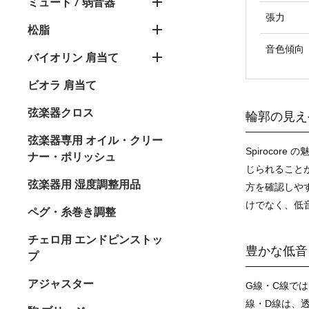
ミュート / 弱音器
張力
松脂
音色傾向
バイオリン 肩当て
ビオラ 肩当て
弦楽器クロス
輪郭の見え
弦楽器専用 オイル・クリー
Spiroco
ナー・ポリッシュ
じられること
弦楽器用 湿度調整用品
方を確認しや
けでなく、低
ペグ・糸巻き調整
チェロ用 エンドピンストッ
豊かな低音
プ
アジャスター
G線・C線で
線・D線は、