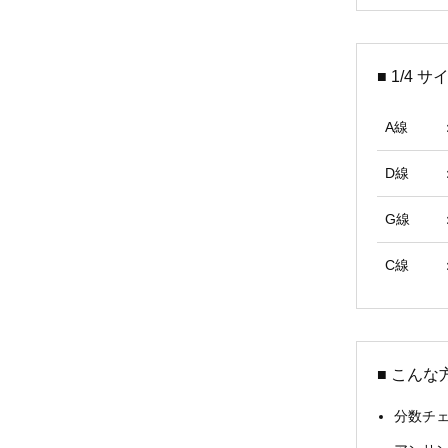
■ 1/4 
A線
D線
G線
C線
■ こん
分数チ