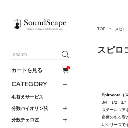
TOP
スピロ
スピロ
0
カートを見る
CATEGORY
Spirocor
毛替えサービス
3/4、1/2
分数バイオリン弦
スチールコア
密度のある響
分数チェロ弦
いシリーズで