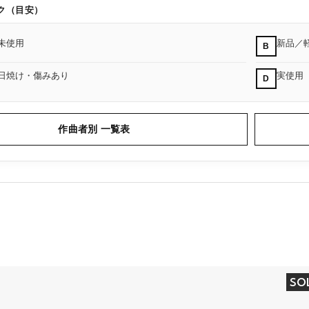
ク（目安）
未使用
新品／
B
日焼け・傷みあり
実使用
D
作曲者別 一覧表
SO