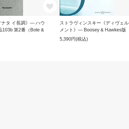
ナタ イ長調》― ハウ
ストラヴィンスキー《ディヴェル
03b 第2番（Bote &
メント》― Boosey & Hawkes版
5,390円(税込)