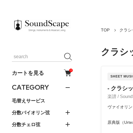
TOP
クラシ
クラシ
0
カートを見る
SHEET MUS
CATEGORY
- クラシ
楽譜 / Sound
毛替えサービス
ヴァイオリン
分数バイオリン弦
原典版（Ur
分数チェロ弦