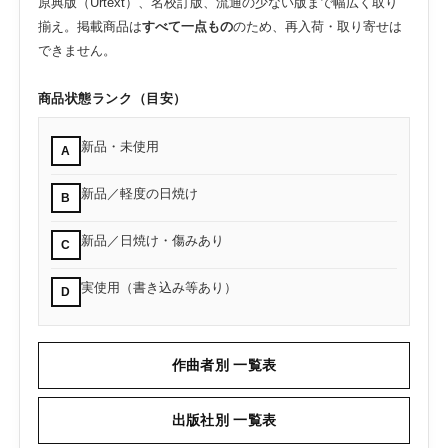
原典版（Urtext）、名校訂版、流通の少ない版まで幅広く取り
揃え。掲載商品は
すべて一点もの
のため、再入荷・取り寄せは
できません。
商品状態ランク（目安）
新品・未使用
A
新品／軽度の日焼け
B
新品／日焼け・傷みあり
C
実使用（書き込み等あり）
D
作曲者別 一覧表
出版社別 一覧表