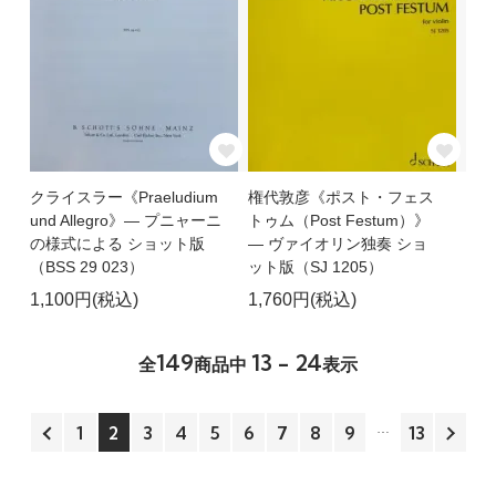
クライスラー《Praeludium
権代敦彦《ポスト・フェス
und Allegro》― プニャーニ
トゥム（Post Festum）》
の様式による ショット版
― ヴァイオリン独奏 ショ
（BSS 29 023）
ット版（SJ 1205）
1,100円(税込)
1,760円(税込)
149
13 - 24
全
商品中
表示
1
2
3
4
5
6
7
8
9
13