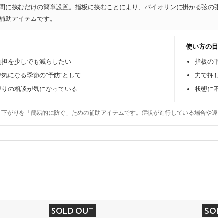
間に挟むだけの簡単設置。指板に挟むことにより、バイオリンに掛かる弦の張
補助アイテムです。
使い方の
負担を少しでも減らしたい
指板の
気になる季節の“予防”として
力で押
がりの相談が気になっている
状態に
ク下がりを「簡易的に防ぐ」ための補助アイテムです。症状が進行している場合や違
SOLD OUT
SO